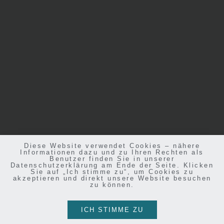
Diese Website verwendet Cookies – nähere
Informationen dazu und zu Ihren Rechten als
Benutzer finden Sie in unserer
Datenschutzerklärung am Ende der Seite. Klicken
Sie auf „Ich stimme zu“, um Cookies zu
akzeptieren und direkt unsere Website besuchen
zu können.
ICH STIMME ZU